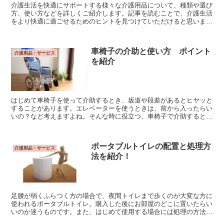
介護生活を快適にサポートする様々な介護用品について、種類や選び
方、使い方などを詳しくご紹介します。記事を読むことで、介護生活
をより快適に過ごせるためのヒントを見つけていただけると思いま
す。 介護用品 靴 介護士あんきぬ 高齢者...
車椅子の介助と使い方 ポイント
介護用品・サービス
を紹介
はじめて車椅子を使って介助するとき、坂道や段差があるとヒヤッと
することがあります。エレベーターを使うときは、前から入ったらい
いの？など考えますよね。そんな時に役立つ、車椅子で介助するとき
の車椅子の使い方のポイントを紹介します。
ポータブルトイレの配置と処理方
介護用品・サービス
法を紹介！
足腰が弱くふらつく方の場合で、夜間トイレまで歩くのが大変な方に
使われるポータブルトイレ。購入した後にお部屋のどこに置いたらい
いのか迷うものです。また、はじめて使用する場合には処理の方法も
知っておくと、お掃除がラクになります。ポータブルトイレを購入し