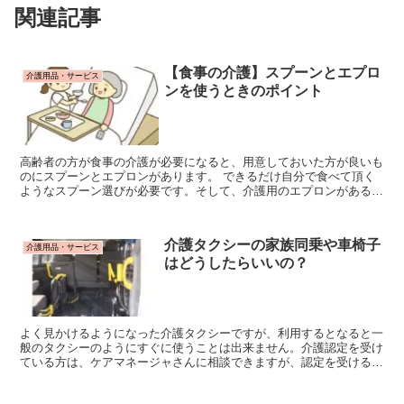
関連記事
【食事の介護】スプーンとエプロ
介護用品・サービス
ンを使うときのポイント
高齢者の方が食事の介護が必要になると、用意しておいた方が良いも
のにスプーンとエプロンがあります。 できるだけ自分で食べて頂く
ようなスプーン選びが必要です。そして、介護用のエプロンがあると
着ている洋服を汚すことがありません。食事を介助するときのポイン
トも含めてみていきましょう。
介護タクシーの家族同乗や車椅子
介護用品・サービス
はどうしたらいいの？
よく見かけるようになった介護タクシーですが、利用するとなると一
般のタクシーのようにすぐに使うことは出来ません。介護認定を受け
ている方は、ケアマネージャさんに相談できますが、認定を受ける前
にはどうしたらよいでしょう。介護タクシーに家族は同乗できるの？
車椅子は使えるの？そんな疑問を解決していきましょう。