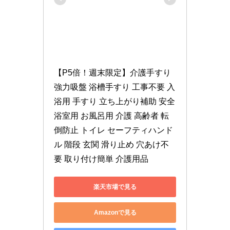
【P5倍！週末限定】介護手すり 
強力吸盤 浴槽手すり 工事不要 入
浴用 手すり 立ち上がり補助 安全 
浴室用 お風呂用 介護 高齢者 転
倒防止 トイレ セーフティハンド
ル 階段 玄関 滑り止め 穴あけ不
要 取り付け簡単 介護用品
楽天市場で見る
Amazonで見る